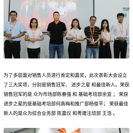
为了多层面对销售人员进行肯定和嘉奖，此次表彰大会设立
了三大奖项，分别是销售冠军、
进步之星
和最佳新人。荣获
销售冠军的是
众为市场部陈春强
和
基础考培部余宜
；
荣获
进步之星的是基础考培部何高梅和推广部杨俊平；
荣获最佳
新人的是众为综合业务部
陈嘉仪
和粤建注培部
王浩
。