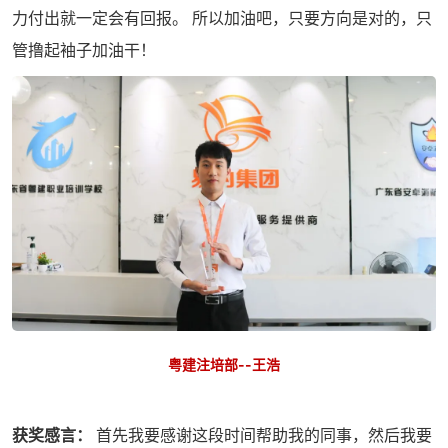
力付出就一定会有回报。
所以加油吧，只要方向是对的，只
管撸起袖子加油干！
粤建注培部--王浩
获奖感言：
首先我要感谢这段时间帮助我的同事，然后我要