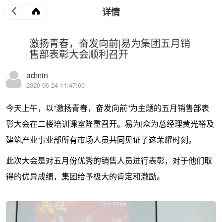
详情
激扬青春，奋发向前|易为集团五月销
售部表彰大会顺利召开
admin
2020-06-24 11:47:00
今天上午，以“激扬青春，奋发向前”为主题的五月销售部表
彰大会在二楼培训课室隆重召开。易为|众为总经理黄光裕及
建筑产业事业部所有市场人员共同见证了这荣耀时刻。
此次大会是对五月份优秀的销售人员进行表彰，对于他们取
得的优异成绩，集团给予极大的肯定和激励。