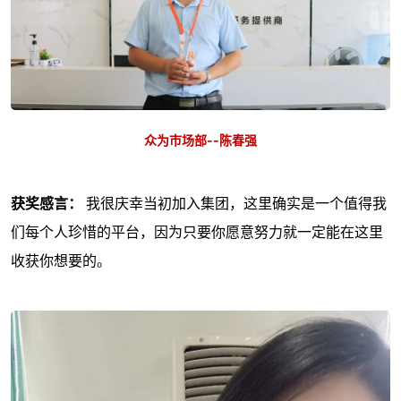
众为市场部--陈春强
获奖感言：
我很庆幸当初加入集团，这里确实是一个值得我
们每个人珍惜的平台，因为只要你愿意努力就一定能在这里
收获你想要的。