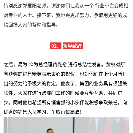
特别感谢郑爱阳老师，谢谢你们让我从一个
行业小白变成相
对专业的人士。接下来，我也会更加努力，争取用更好的成
绩回报大家的帮助和指导。
02、
领导致辞
之后，易为|众为总经理黄光裕
进行总结性发言。黄校对所
有获奖的销售精英表示衷心的祝贺，也对他们在上个月所付
出的努力给予极大的肯定。他表示，集团的业务具有很强关
联性，大家在进行跨部门工作的时候要互帮互助、共同进
步。同时他也希望所有销售部的小伙伴能积极争取荣誉，向
优秀的销售人员学习，争取再攀高峰！