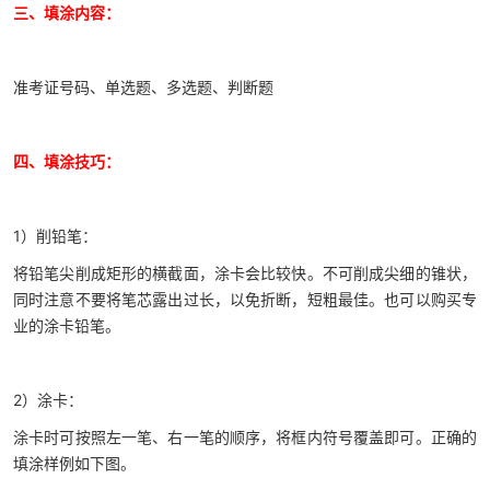
三、填涂内容：
准考证号码、单选题、多选题、判断题
四、填涂技巧：
1）削铅笔：
将铅笔尖削成矩形的横截面，涂卡会比较快。不可削成尖细的锥状，
同时注意不要将笔芯露出过长，以免折断，短粗最佳。也可以购买专
业的涂卡铅笔。
2）涂卡：
涂卡时可按照左一笔、右一笔的顺序，将框内符号覆盖即可。正确的
填涂样例如下图。